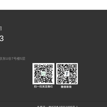
司
3
联东U谷7号楼5层